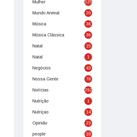
Mulher
125
Mundo Animal
20
Música
36
Música Clássica
36
Natal
15
Natal
1
Negócios
43
Nossa Gente
78
Notícias
292
Nutrição
1
Nutriçao
14
Opinião
23
people
10