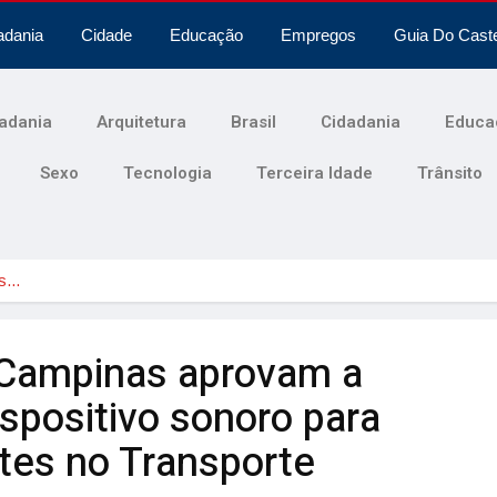
adania
Cidade
Educação
Empregos
Guia Do Cast
adania
Arquitetura
Brasil
Cidadania
Educa
Sexo
Tecnologia
Terceira Idade
Trânsito
as…
 Campinas aprovam a
ispositivo sonoro para
entes no Transporte