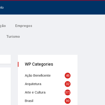
elo
ção
Empregos
Turismo
WP Categories
Ação Beneficente
46
Arquitetura
32
Arte e Cultura
372
Brasil
90