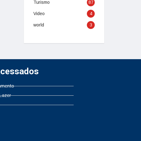
Turismo
87
Video
4
world
3
Acessados
amento
 Lazer