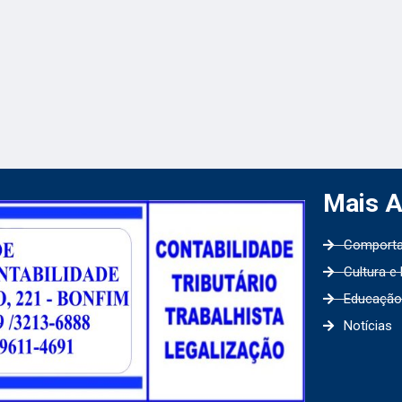
Mais 
Comport
Cultura e
Educação
Notícias