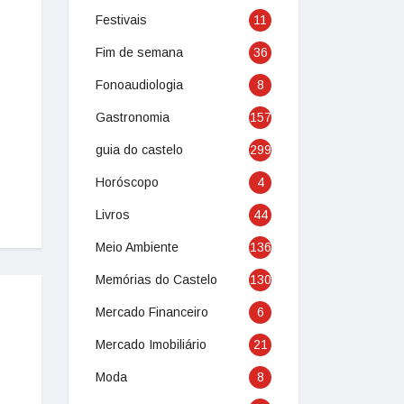
Festivais
11
Fim de semana
36
Fonoaudiologia
8
Gastronomia
157
guia do castelo
299
Horóscopo
4
Livros
44
Meio Ambiente
136
Memórias do Castelo
130
Mercado Financeiro
6
Mercado Imobiliário
21
Moda
8