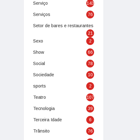
Serviço
143
Serviços
76
Setor de bares e restaurantes
21
Sexo
2
Show
66
Social
78
Sociedade
10
sports
2
Teatro
107
Tecnologia
39
Terceira Idade
6
Trânsito
76