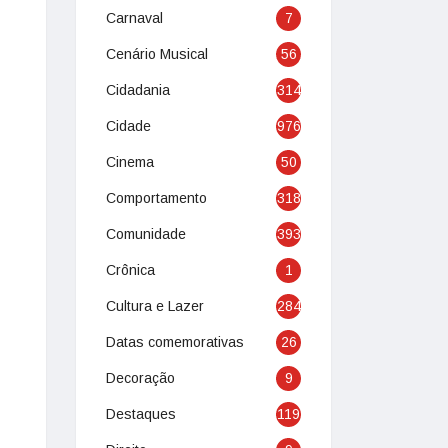
Carnaval
7
Cenário Musical
56
Cidadania
314
Cidade
976
Cinema
50
Comportamento
318
Comunidade
393
Crônica
1
Cultura e Lazer
284
Datas comemorativas
26
Decoração
9
Destaques
119