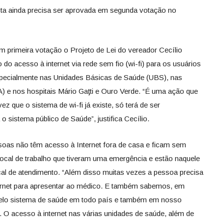
osta ainda precisa ser aprovada em segunda votação no
primeira votação o Projeto de Lei do vereador Cecílio
do acesso à internet via rede sem fio (wi-fi) para os usuários
specialmente nas Unidades Básicas de Saúde (UBS), nas
 e nos hospitais Mário Gaƫti e Ouro Verde. “É uma ação que
ez que o sistema de wi-fi já existe, só terá de ser
 o sistema público de Saúde”, justifica Cecílio.
soas não têm acesso à Internet fora de casa e ficam sem
o local de trabalho que tiveram uma emergência e estão naquele
al de atendimento. “Além disso muitas vezes a pessoa precisa
ernet para apresentar ao médico. E também sabemos, em
s pelo sistema de saúde em todo país e também em nosso
 O acesso à internet nas várias unidades de saúde, além de