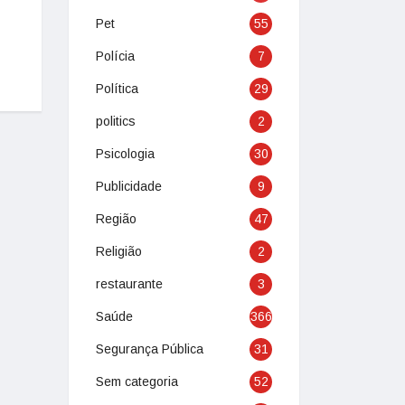
Pet
55
Polícia
7
Política
29
politics
2
Psicologia
30
Publicidade
9
Região
47
Religião
2
restaurante
3
Saúde
366
Segurança Pública
31
Sem categoria
52