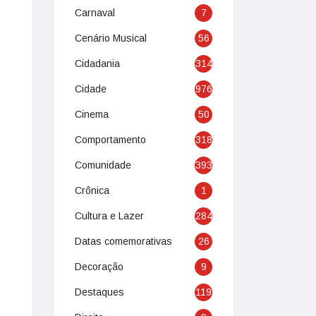
Carnaval
7
Cenário Musical
56
Cidadania
314
Cidade
976
Cinema
50
Comportamento
318
Comunidade
393
Crônica
1
Cultura e Lazer
284
Datas comemorativas
26
Decoração
9
Destaques
119