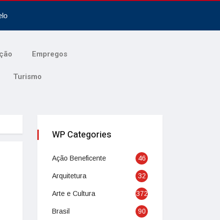
elo
ção
Empregos
Turismo
WP Categories
Ação Beneficente
46
Arquitetura
32
Arte e Cultura
372
Brasil
90