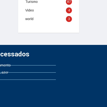
Turismo
87
Video
4
world
3
Acessados
amento
 Lazer