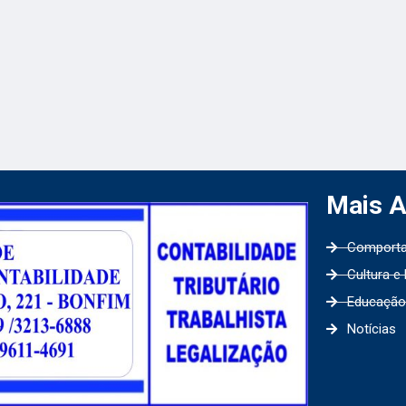
Mais 
Comport
Cultura e
Educação
Notícias