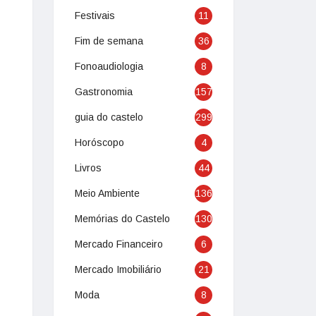
Festivais
11
Fim de semana
36
Fonoaudiologia
8
Gastronomia
157
guia do castelo
299
Horóscopo
4
Livros
44
Meio Ambiente
136
Memórias do Castelo
130
Mercado Financeiro
6
Mercado Imobiliário
21
Moda
8