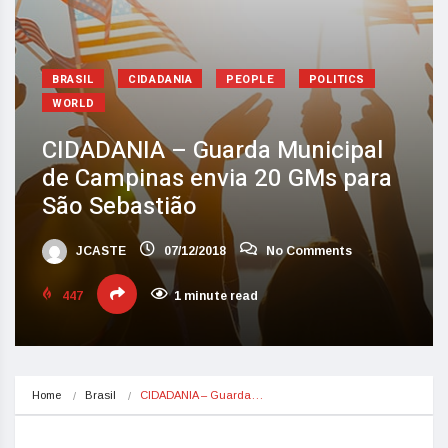
BRASIL
CIDADANIA
PEOPLE
POLITICS
WORLD
CIDADANIA – Guarda Municipal
de Campinas envia 20 GMs para
São Sebastião
JCASTE
07/12/2018
No Comments
447
1 minute read
Home
Brasil
CIDADANIA – Guarda…