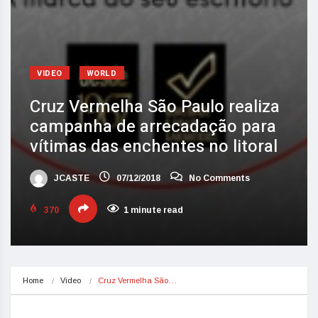
VIDEO
WORLD
Cruz Vermelha São Paulo realiza
campanha de arrecadação para
vítimas das enchentes no litoral
JCASTE
07/12/2018
No Comments
370
1 minute read
Home
Video
Cruz Vermelha São…