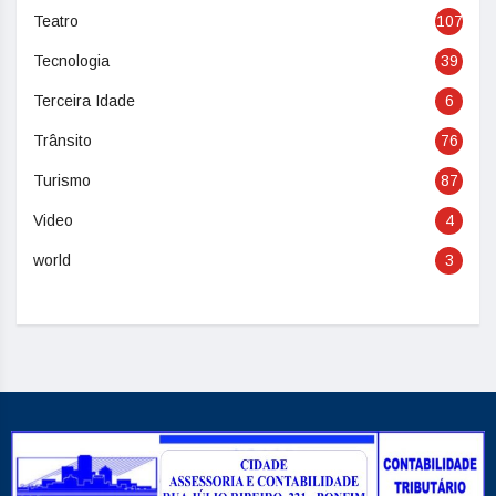
Teatro
107
Tecnologia
39
Terceira Idade
6
Trânsito
76
Turismo
87
Video
4
world
3