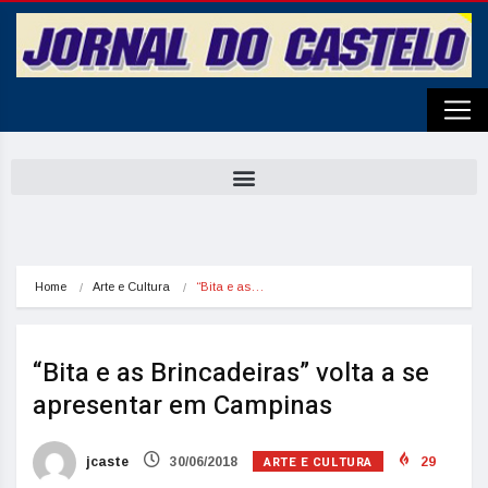
Home
Arte e Cultura
“Bita e as…
“Bita e as Brincadeiras” volta a se
apresentar em Campinas
ARTE E CULTURA
jcaste
30/06/2018
29