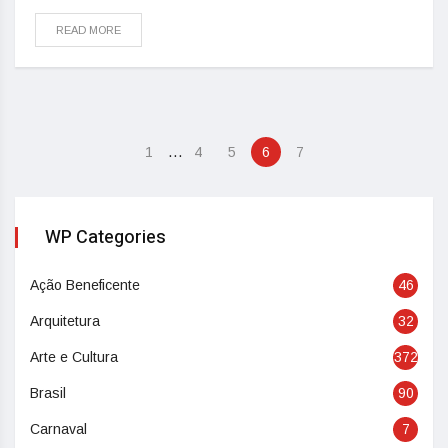
READ MORE
…
1
4
5
6
7
WP Categories
Ação Beneficente
46
Arquitetura
32
Arte e Cultura
372
Brasil
90
Carnaval
7