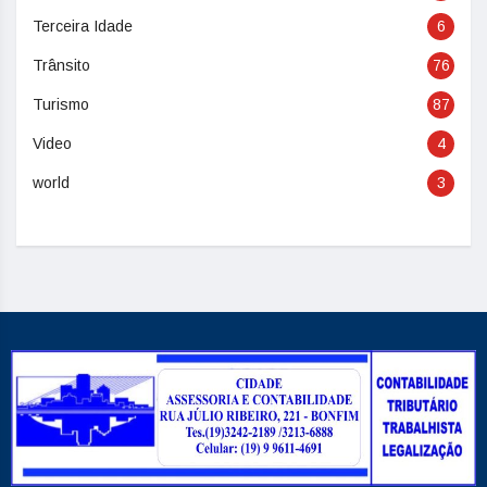
Terceira Idade
6
Trânsito
76
Turismo
87
Video
4
world
3