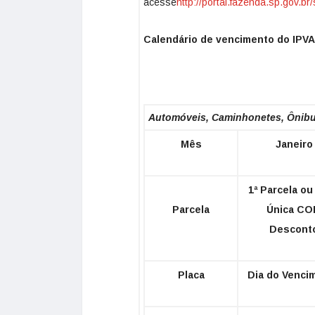
acesse
http://portal.fazenda.sp.gov.
Calendário de vencimento do IPVA
Automóveis, Caminhonetes, Ônibus
Mês
Janeiro
1ª Parcela ou
Parcela
Única C
Descont
Placa
Dia do Venci