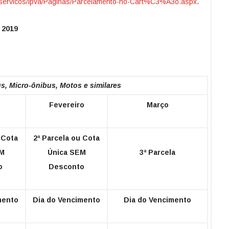
br/servicos/ipva/Paginas/Parcelamento-no-Cart%C3%A3o.aspx
.
 2019
, Micro-ônibus, Motos e similares
Fevereiro
Março
 Cota
2ª Parcela ou Cota
OM
Única SEM
3ª Parcela
o
Desconto
mento
Dia do Vencimento
Dia do Vencimento