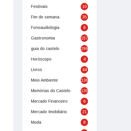
Festivais
10
Fim de semana
35
Fonoaudiologia
8
Gastronomia
157
guia do castelo
299
Horóscopo
4
Livros
44
Meio Ambiente
136
Memórias do Castelo
130
Mercado Financeiro
6
Mercado Imobiliário
21
Moda
8