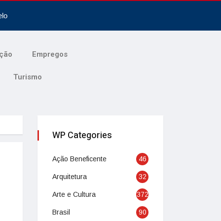
elo
ção
Empregos
Turismo
WP Categories
Ação Beneficente
46
Arquitetura
32
Arte e Cultura
372
Brasil
90