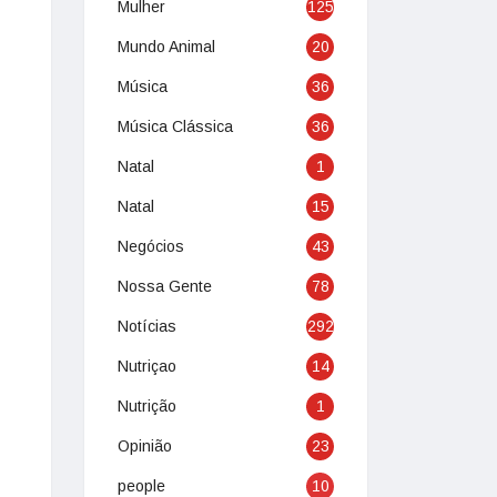
Mulher
125
Mundo Animal
20
Música
36
Música Clássica
36
Natal
1
Natal
15
Negócios
43
Nossa Gente
78
Notícias
292
Nutriçao
14
Nutrição
1
Opinião
23
people
10