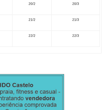
20/2
20/3
21/2
21/3
22/2
22/3