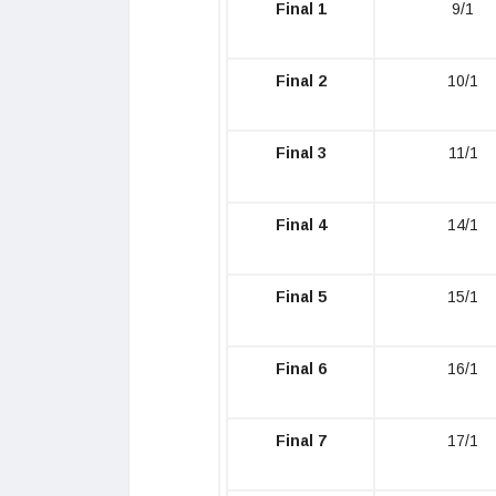
Final 1
9/1
Final 2
10/1
Final 3
11/1
Final 4
14/1
Final 5
15/1
Final 6
16/1
Final 7
17/1