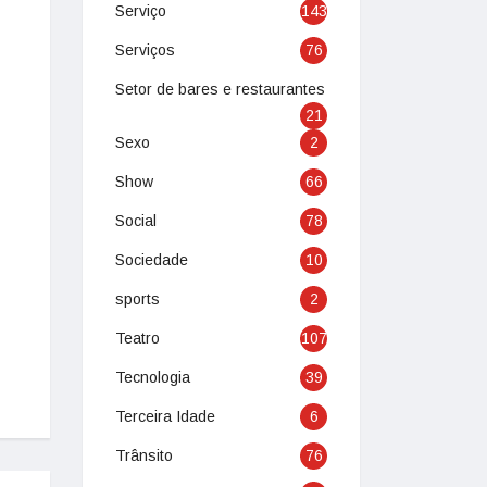
Serviço
143
Serviços
76
Setor de bares e restaurantes
21
Sexo
2
Show
66
Social
78
Sociedade
10
sports
2
Teatro
107
Tecnologia
39
Terceira Idade
6
Trânsito
76