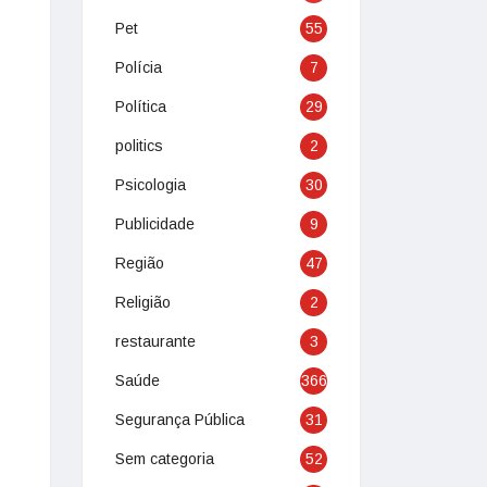
Pet
55
Polícia
7
Política
29
politics
2
Psicologia
30
Publicidade
9
Região
47
Religião
2
restaurante
3
Saúde
366
Segurança Pública
31
Sem categoria
52