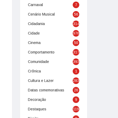
Carnaval
7
Cenário Musical
56
Cidadania
314
Cidade
976
Cinema
50
Comportamento
317
Comunidade
393
Crônica
1
Cultura e Lazer
283
Datas comemorativas
26
Decoração
9
Destaques
119