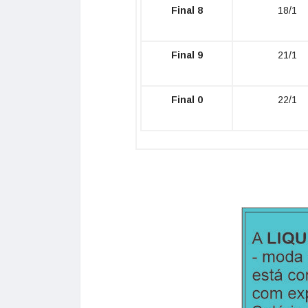
Final 8
18/1
Final 9
21/1
Final 0
22/1