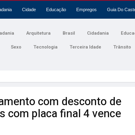
adania
Cidade
Educação
Empregos
Guia Do Cast
adania
Arquitetura
Brasil
Cidadania
Educa
Sexo
Tecnologia
Terceira Idade
Trânsito
gamento com desconto de
s com placa final 4 vence