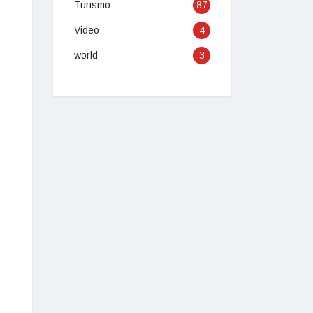
Turismo
87
Video
4
world
3