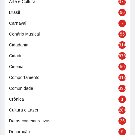
Arte e Cultura
372
Brasil
90
Carnaval
7
Cenário Musical
56
Cidadania
314
Cidade
976
Cinema
50
Comportamento
318
Comunidade
393
Crônica
1
Cultura e Lazer
284
Datas comemorativas
26
Decoração
9